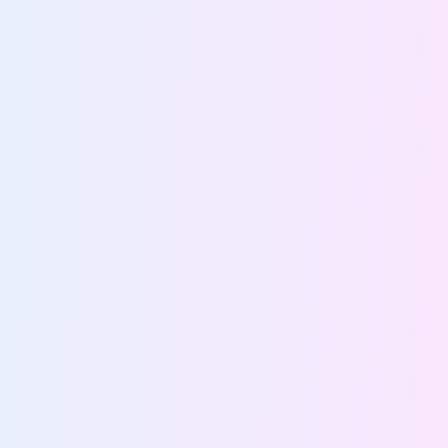
při návštěvě
našich stránek
zvyšujete šanci na
zobrazení
personalizovaného
obsahu a nabídek.