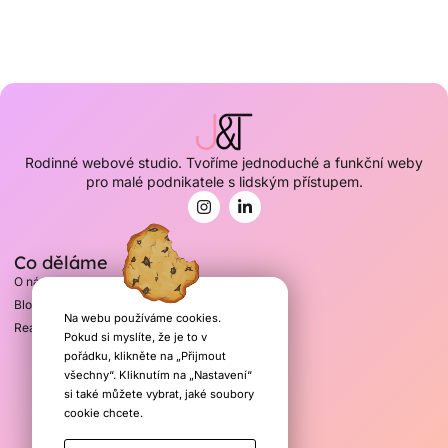
Rodinné webové studio. Tvoříme jednoduché a funkční weby
pro malé podnikatele s lidským přístupem.
Co děláme
O nás
Blog
Na webu používáme cookies.
Realizace
Pokud si myslíte, že je to v
pořádku, klikněte na „Přijmout
Kontakty
všechny“. Kliknutím na „Nastavení“
si také můžete vybrat, jaké soubory
info@juliatom.cz
cookie chcete.
+420 603 732 263
Hradec Králové