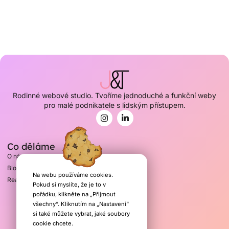
Rodinné webové studio. Tvoříme jednoduché a funkční weby
pro malé podnikatele s lidským přístupem.
Co děláme
O nás
Blog
Na webu používáme cookies.
Realizace
Pokud si myslíte, že je to v
pořádku, klikněte na „Přijmout
Kontakty
všechny“. Kliknutím na „Nastavení“
si také můžete vybrat, jaké soubory
info@juliatom.cz
cookie chcete.
+420 603 732 263